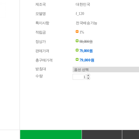
제조국
대한민국
모델명
f_120
특이사항
전국배송가능
적립금
1%
정상가
90,000원
판매가격
79,000원
79,000
총구매가격
원
받침대
수량