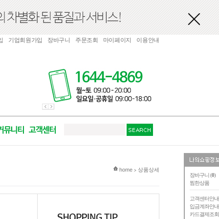
입
기업회원가입
장바구니
주문조회
마이페이지
이용안내
현재 위치
home
상품상세
>
장바구니 (
0
)
찜한상품
고객센터안
입금계좌안
카드결제조