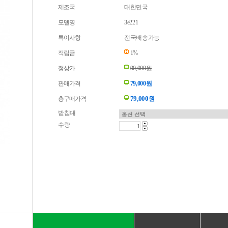
제조국
대한민국
모델명
3e221
특이사항
전국배송가능
적립금
1%
정상가
90,000원
판매가격
79,000원
79,000
총구매가격
원
받침대
수량