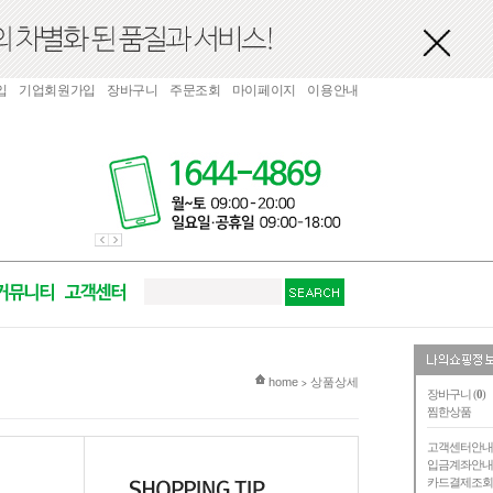
입
기업회원가입
장바구니
주문조회
마이페이지
이용안내
현재 위치
home
상품상세
>
장바구니 (
0
)
찜한상품
고객센터안
입금계좌안
카드결제조