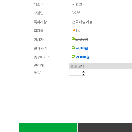
제조국
대한민국
모델명
3e266
특이사항
전국배송가능
적립금
1%
정상가
90,000원
판매가격
79,000원
79,000
총구매가격
원
받침대
수량