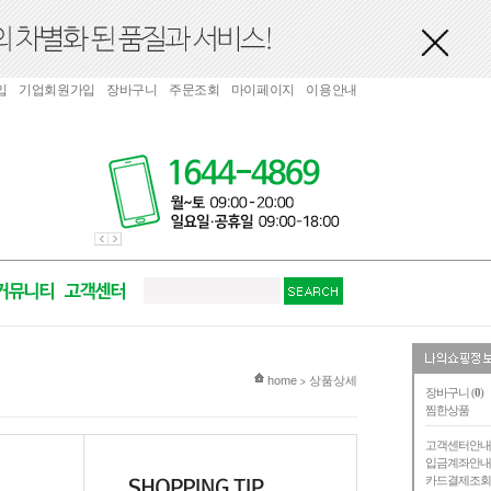
입
기업회원가입
장바구니
주문조회
마이페이지
이용안내
현재 위치
home
상품상세
>
장바구니 (
0
)
찜한상품
고객센터안
입금계좌안
카드결제조