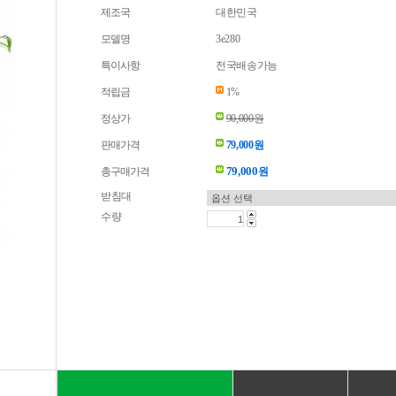
제조국
대한민국
모델명
3e280
특이사항
전국배송가능
적립금
1%
정상가
90,000원
판매가격
79,000원
79,000
총구매가격
원
받침대
수량