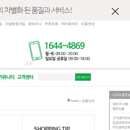
입
기업회원가입
장바구니
주문조회
마이페이지
이용안내
현재 위치
home
상품상세
>
장바구니 (
0
)
찜한상품
고객센터안
입금계좌안
카드결제조