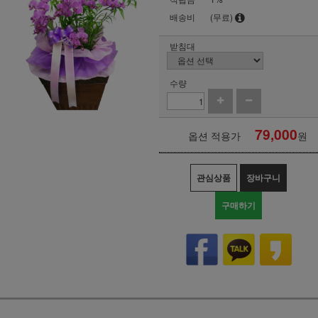
배송비
(무료)
받침대
수량
79,000
옵션 적용가
원
관심상품
장바구니
구매하기