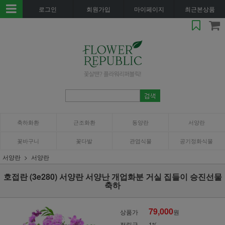
로그인
회원가입
마이페이지
최근본상품
축하화환
근조화환
동양란
서양란
꽃바구니
꽃다발
관엽식물
공기정화식물
서양란
서양란
호접란 (3e280) 서양란 서양난 개업화분 거실 집들이 승진선물
축하
79,000
상품가
원
적립금
1%