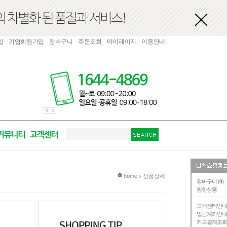
입
기업회원가입
장바구니
주문조회
마이페이지
이용안내
현재 위치
home
상품상세
>
장바구니 (
0
)
찜한상품
고객센터안
입금계좌안
카드결제조