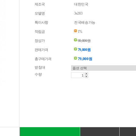
제조국
대한민국
모델명
3e283
특이사항
전국배송가능
적립금
1%
정상가
90,000원
판매가격
79,000원
79,000
총구매가격
원
받침대
수량