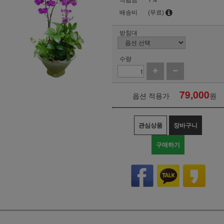
배송비
(무료)
받침대
수량
79,000
옵션 적용가
원
관심상품
장바구니
구매하기