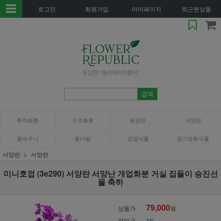
로그인
회원가입
마이페이지
최근본상품
축하화환
근조화환
동양란
서양란
꽃바구니
꽃다발
관엽식물
공기정화식물
서양란
서양란
미니호접 (3e290) 서양란 서양난 개업화분 거실 집들이 승진선
물 축하
79,000
상품가
원
적립금
1%