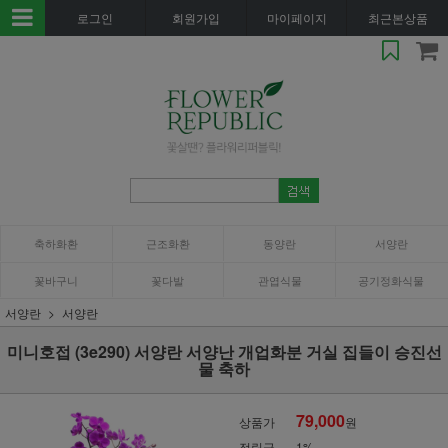
로그인
회원가입
마이페이지
최근본상품
축하화환
근조화환
동양란
서양란
꽃바구니
꽃다발
관엽식물
공기정화식물
서양란
서양란
미니호접 (3e290) 서양란 서양난 개업화분 거실 집들이 승진선
물 축하
79,000
상품가
원
적립금
1%