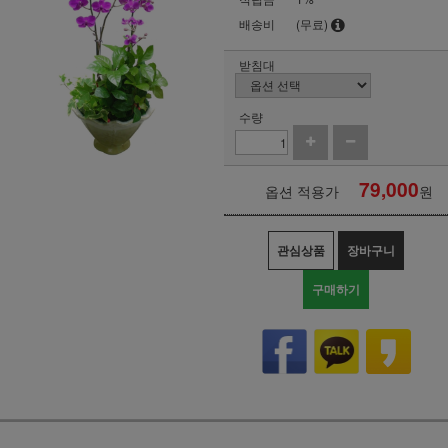
배송비
(무료)
받침대
수량
79,000
옵션 적용가
원
관심상품
장바구니
구매하기