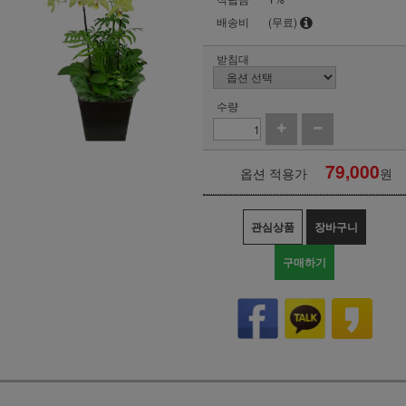
배송비
(무료)
받침대
수량
79,000
옵션 적용가
원
관심상품
장바구니
구매하기