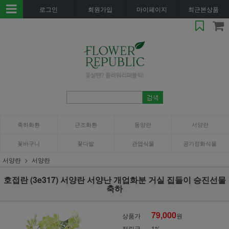
로그인
회원가입
마이페이지
최근본상품
축하화환
근조화환
동양란
서양란
꽃바구니
꽃다발
관엽식물
공기정화식물
서양란
서양란
호접란 (3e317) 서양란 서양난 개업화분 거실 집들이 승진선물
축하
79,000
상품가
원
적립금
1%