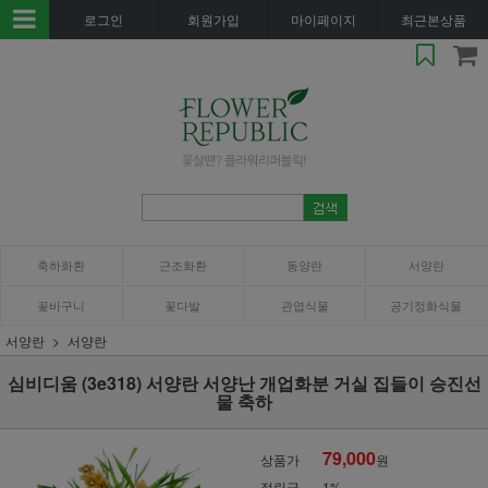
로그인
회원가입
마이페이지
최근본상품
축하화환
근조화환
동양란
서양란
꽃바구니
꽃다발
관엽식물
공기정화식물
서양란
서양란
심비디움 (3e318) 서양란 서양난 개업화분 거실 집들이 승진선
물 축하
79,000
상품가
원
적립금
1%