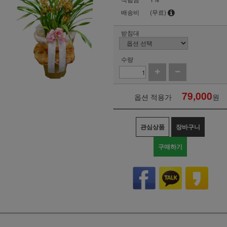
배송비
(무료)
받침대
수량
79,000
옵션 적용가
원
관심상품
장바구니
구매하기