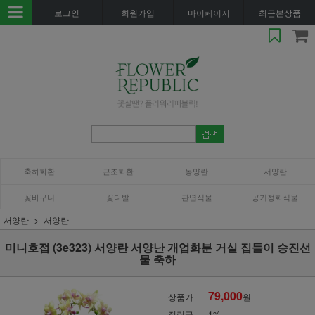
로그인
회원가입
마이페이지
최근본상품
축하화환
근조화환
동양란
서양란
꽃바구니
꽃다발
관엽식물
공기정화식물
서양란
서양란
미니호접 (3e323) 서양란 서양난 개업화분 거실 집들이 승진선
물 축하
79,000
상품가
원
적립금
1%