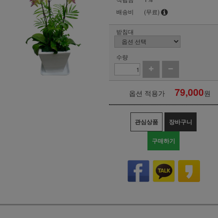
배송비
(무료)
받침대
수량
79,000
옵션 적용가
원
관심상품
장바구니
구매하기