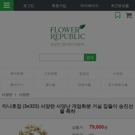
로그인
회원가입
마이페이지
최근본상품
축하화환
근조화환
동양란
서양란
꽃바구니
꽃다발
관엽식물
공기정화식물
서양란
서양란
미니호접 (3e323) 서양란 서양난 개업화분 거실 집들이 승진선
물 축하
79,000
상품가
원
적립금
1%