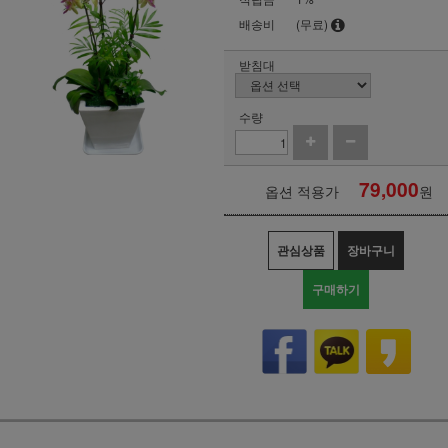
배송비
(무료)
받침대
수량
79,000
옵션 적용가
원
관심상품
장바구니
구매하기