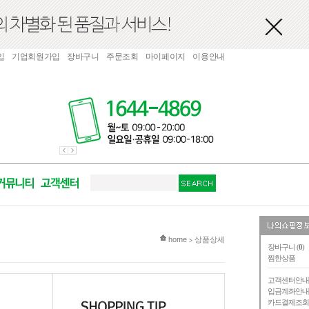
입
기업회원가입
장바구니
주문조회
마이페이지
이용안내
현재 위치
home
상품상세
>
장바구니 (
0
)
찜한상품
고객센터안
입금계좌안
카드결제조