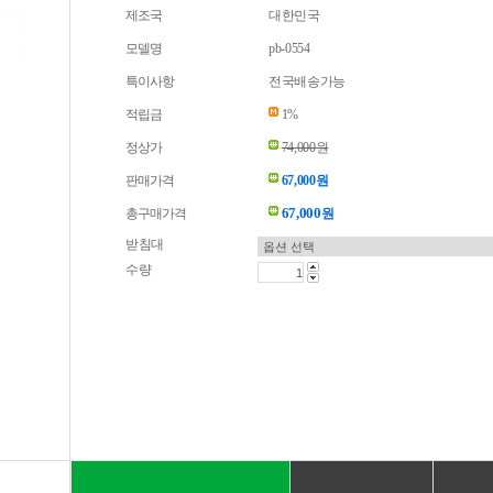
제조국
대한민국
모델명
pb-0554
특이사항
전국배송가능
적립금
1%
정상가
74,000원
판매가격
67,000원
67,000
총구매가격
원
받침대
수량