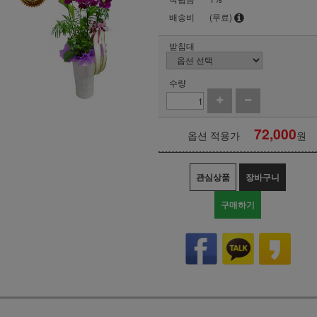
배송비
(무료)
받침대
수량
72,000
옵션 적용가
원
관심상품
장바구니
구매하기