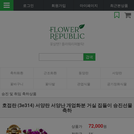
로그인
회원가입
마이페이지
최근본상품
축하화환
근조화환
동양란
서양란
꽃바구니
꽃다발
관엽식물
공기정화식물
승진 및 취임 축하상품
호접란 (3e314) 서양란 서양난 개업화분 거실 집들이 승진선물
축하
72,000
상품가
원
적립금
1%