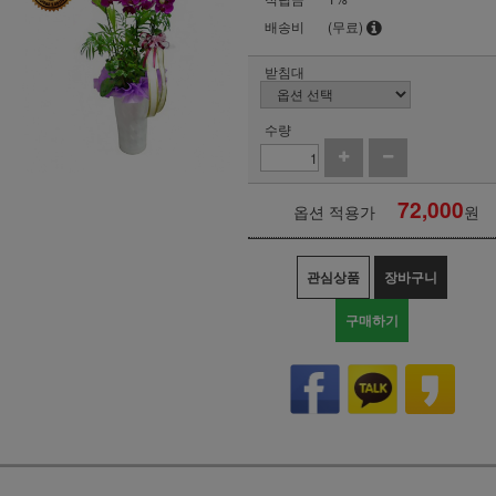
배송비
(무료)
받침대
수량
72,000
옵션 적용가
원
관심상품
장바구니
구매하기