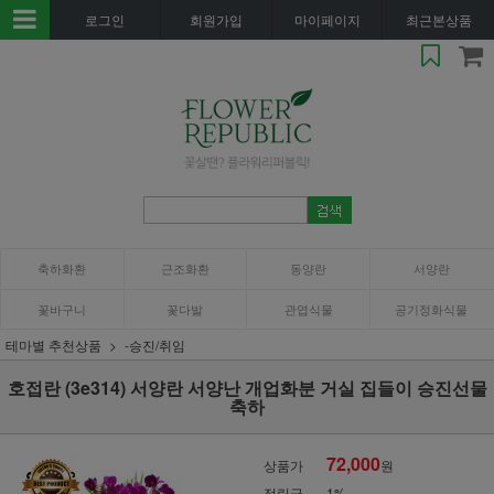
로그인
회원가입
마이페이지
최근본상품
축하화환
근조화환
동양란
서양란
꽃바구니
꽃다발
관엽식물
공기정화식물
테마별 추천상품
-승진/취임
호접란 (3e314) 서양란 서양난 개업화분 거실 집들이 승진선물
축하
72,000
상품가
원
적립금
1%