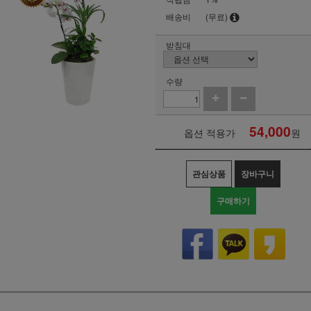
배송비
(무료)
받침대
수량
54,000
옵션 적용가
원
관심상품
장바구니
구매하기