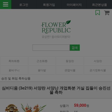
로그인
회원가입
마이페이지
최근본상품
축하화환
근조화환
동양란
서양란
꽃바구니
꽃다발
관엽식물
공기정화식물
승진 및 취임 축하상품
심비디움 (3e219) 서양란 서양난 개업화분 거실 집들이 승진선
물 축하
59,000
상품가
원
적립금
1%