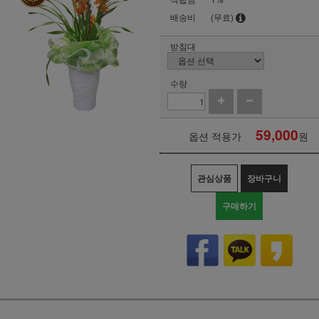
배송비
(무료)
받침대
수량
59,000
옵션 적용가
원
관심상품
장바구니
구매하기