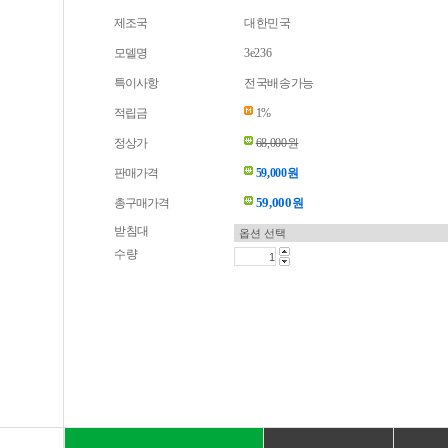
제조국
대한민국
모델명
3e236
특이사항
전국배송가능
적립금
1%
정상가
68,000원
판매가격
59,000원
59,000
총구매가격
원
받침대
수량