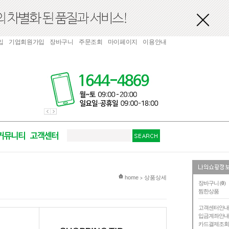
입
기업회원가입
장바구니
주문조회
마이페이지
이용안내
현재 위치
home
상품상세
>
장바구니 (
0
)
찜한상품
고객센터안
입금계좌안
카드결제조