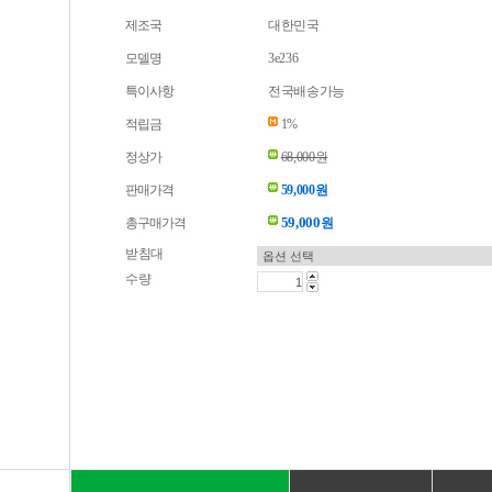
제조국
대한민국
모델명
3e236
특이사항
전국배송가능
적립금
1%
정상가
68,000원
판매가격
59,000원
59,000
총구매가격
원
받침대
수량