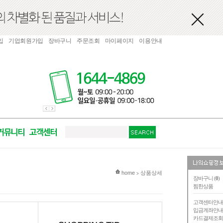
입
기업회원가입
장바구니
주문조회
마이페이지
이용안내
현재 위치
home
상품상세
>
장바구니 (
0
)
찜한상품
고객센터안
입금계좌안
카드결제조