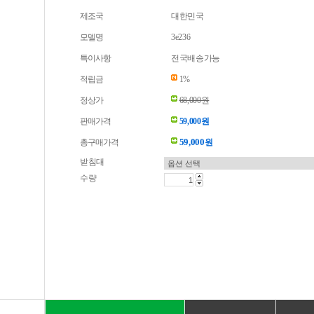
제조국
대한민국
모델명
3e236
특이사항
전국배송가능
적립금
1%
정상가
68,000원
판매가격
59,000원
59,000
총구매가격
원
받침대
수량