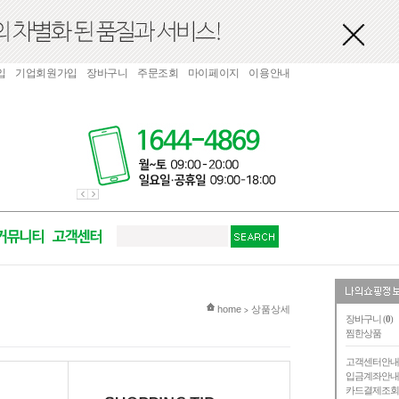
입
기업회원가입
장바구니
주문조회
마이페이지
이용안내
현재 위치
home
상품상세
>
장바구니 (
0
)
찜한상품
고객센터안
입금계좌안
카드결제조