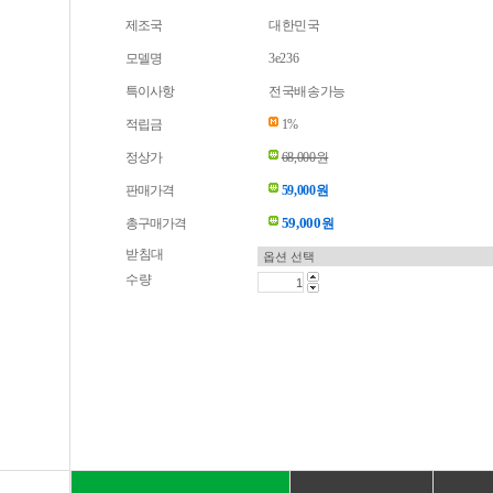
제조국
대한민국
모델명
3e236
특이사항
전국배송가능
적립금
1%
정상가
68,000원
판매가격
59,000원
59,000
총구매가격
원
받침대
수량