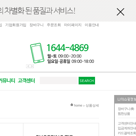
입
기업회원가입
장바구니
주문조회
마이페이지
이용안내
현재 위치
home
상품상세
>
장바구니 (
0
)
찜한상품
고객센터안
입금계좌안
카드결제조