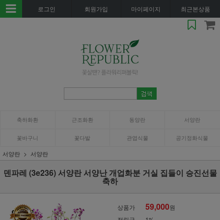
로그인
회원가입
마이페이지
최근본상품
축하화환
근조화환
동양란
서양란
꽃바구니
꽃다발
관엽식물
공기정화식물
서양란
서양란
덴파레 (3e236) 서양란 서양난 개업화분 거실 집들이 승진선물
축하
59,000
상품가
원
적립금
1%