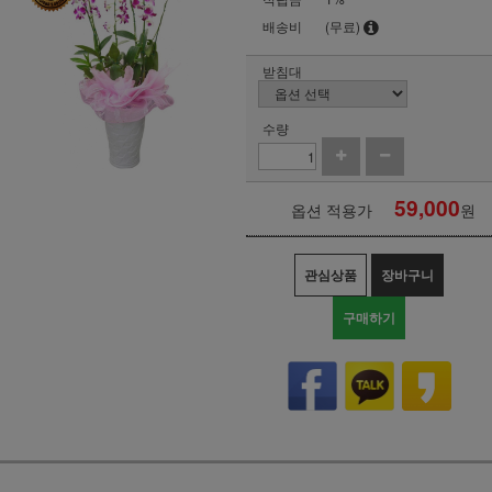
배송비
(무료)
받침대
수량
59,000
옵션 적용가
원
관심상품
장바구니
구매하기