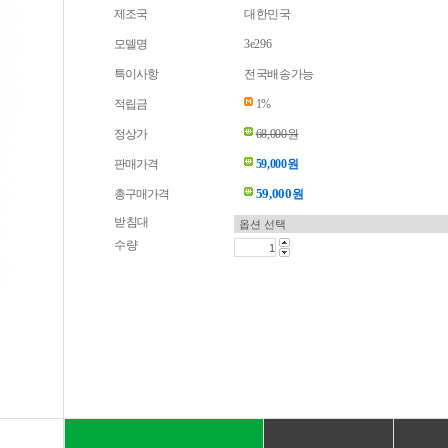
제조국
대한민국
모델명
3e296
특이사항
전국배송가능
적립금
1%
정상가
68,000원
판매가격
59,000원
59,000
총구매가격
원
받침대
수량