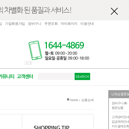
입
기업회원가입
장바구니
주문조회
마이페이지
이용안내
현재 위치
home
상품상세
>
장바구니 (
0
)
찜한상품
고객센터안
입금계좌안
카드결제조