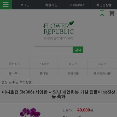
로그인
회원가입
마이페이지
최근본상품
축하화환
근조화환
동양란
서양란
꽃바구니
꽃다발
관엽식물
공기정화식물
승진 및 취임 축하상품
미니호접 (3e306) 서양란 서양난 개업화분 거실 집들이 승진선
물 축하
49,000
상품가
원
적립금
1%