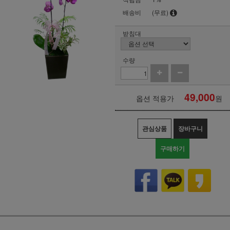
배송비
(무료)
받침대
수량
49,000
옵션 적용가
원
관심상품
장바구니
구매하기