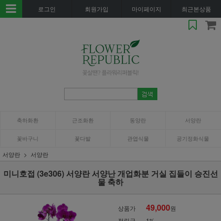
로그인
회원가입
마이페이지
최근본상품
축하화환
근조화환
동양란
서양란
꽃바구니
꽃다발
관엽식물
공기정화식물
서양란
서양란
미니호접 (3e306) 서양란 서양난 개업화분 거실 집들이 승진선
물 축하
49,000
상품가
원
적립금
1%