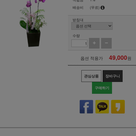
배송비
(무료)
받침대
수량
49,000
옵션 적용가
원
관심상품
장바구니
구매하기