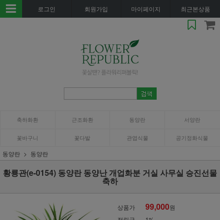
로그인
회원가입
마이페이지
최근본상품
축하화환
근조화환
동양란
서양란
꽃바구니
꽃다발
관엽식물
공기정화식물
동양란
동양란
황룡관(e-0154) 동양란 동양난 개업화분 거실 사무실 승진선물
축하
99,000
상품가
원
적립금
1%