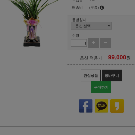
배송비
(무료)
물받침대
수량
99,000
옵션 적용가
원
관심상품
장바구니
구매하기