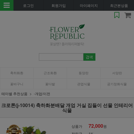
로그인
회원가입
마이페이지
최근본상품
축하화환
근조화환
동양란
서양란
꽃바구니
꽃다발
관엽식물
공기정화식물
테마별 추천상품
-개업/이전
크로톤(j-10014) 축하화분배달 개업 거실 집들이 선물 인테리어
식물
72,000
상품가
원
적립금
1%