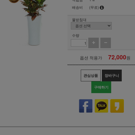
배송비
(무료)
물받침대
수량
72,000
옵션 적용가
원
관심상품
장바구니
구매하기