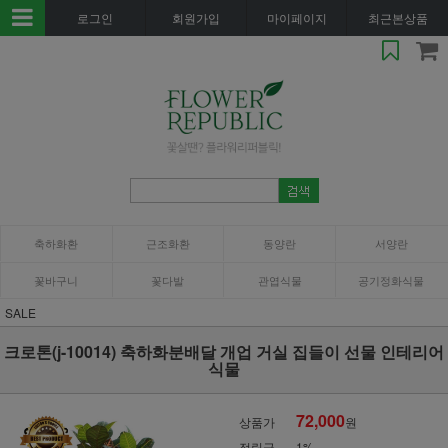
로그인
회원가입
마이페이지
최근본상품
축하화환
근조화환
동양란
서양란
꽃바구니
꽃다발
관엽식물
공기정화식물
SALE
크로톤(j-10014) 축하화분배달 개업 거실 집들이 선물 인테리어
식물
72,000
상품가
원
적립금
1%