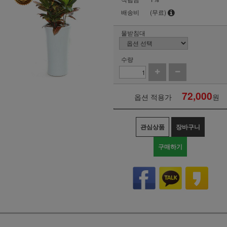
배송비
(무료)
물받침대
수량
72,000
옵션 적용가
원
관심상품
장바구니
구매하기