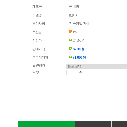
제조국
국내외
모델명
g_014
특이사항
전국당일택배
적립금
1%
정상가
97,000원
판매가격
84,000원
84,000
총구매가격
원
물받침대
수량