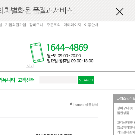
입
기업회원가입
장바구니
주문조회
마이페이지
이용안내
현재 위치
home
상품상세
>
장바구니 (
0
)
찜한상품
고객센터안
입금계좌안
카드결제조