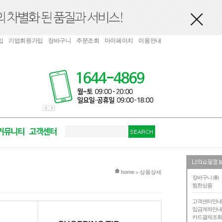
입
기업회원가입
장바구니
주문조회
마이페이지
이용안내
현재 위치
home
상품상세
>
장바구니 (
0
)
찜한상품
고객센터안
입금계좌안
카드결제조