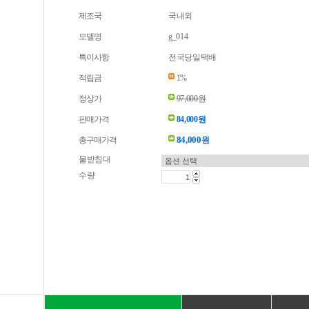
제조국
국내외
모델명
g_014
특이사항
전국당일택배
적립금
1%
정상가
97,000원
판매가격
84,000원
84,000
총구매가격
원
물받침대
수량