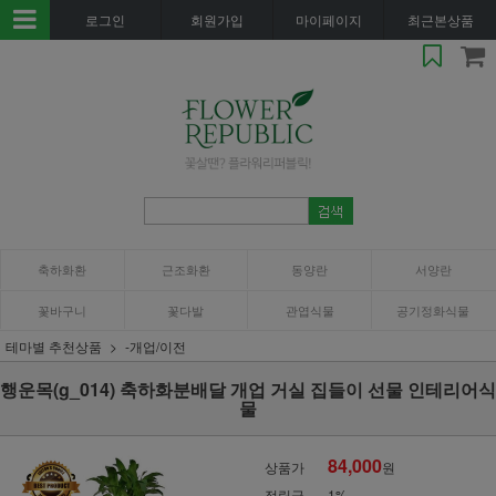
로그인
회원가입
마이페이지
최근본상품
축하화환
근조화환
동양란
서양란
꽃바구니
꽃다발
관엽식물
공기정화식물
테마별 추천상품
-개업/이전
행운목(g_014) 축하화분배달 개업 거실 집들이 선물 인테리어식
물
84,000
상품가
원
적립금
1%