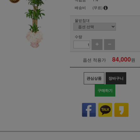
배송비
(무료)
물받침대
수량
84,000
옵션 적용가
원
관심상품
장바구니
구매하기