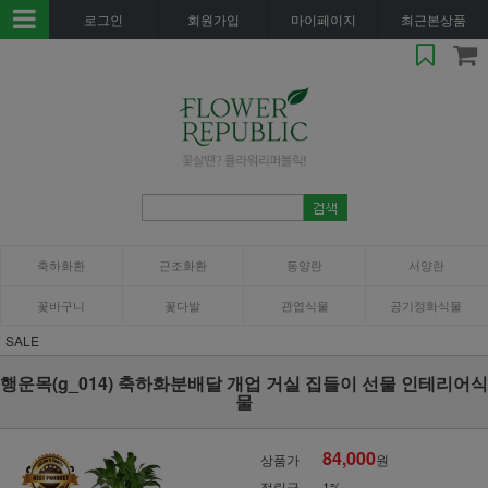
로그인
회원가입
마이페이지
최근본상품
축하화환
근조화환
동양란
서양란
꽃바구니
꽃다발
관엽식물
공기정화식물
SALE
행운목(g_014) 축하화분배달 개업 거실 집들이 선물 인테리어식
물
84,000
상품가
원
적립금
1%