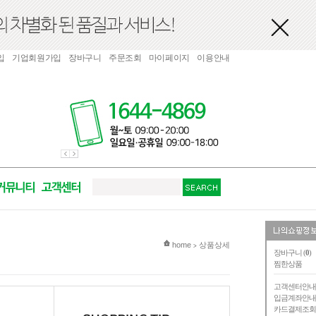
입
기업회원가입
장바구니
주문조회
마이페이지
이용안내
현재 위치
home
상품상세
>
장바구니 (
0
)
찜한상품
고객센터안
입금계좌안
카드결제조