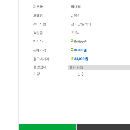
제조국
국내외
모델명
g_014
특이사항
전국당일택배
적립금
1%
정상가
97,000원
판매가격
84,000원
84,000
총구매가격
원
물받침대
수량