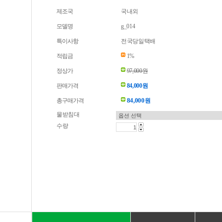
제조국
국내외
모델명
g_014
특이사항
전국당일택배
적립금
1%
정상가
97,000원
판매가격
84,000원
84,000
총구매가격
원
물받침대
수량