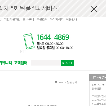
입
기업회원가입
장바구니
주문조회
마이페이지
이용안내
현재 위치
home
상품상세
>
장바구니 (
0
)
찜한상품
고객센터안
입금계좌안
카드결제조