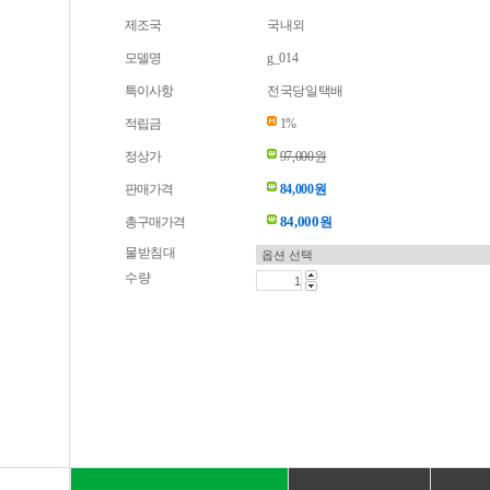
제조국
국내외
모델명
g_014
특이사항
전국당일택배
적립금
1%
정상가
97,000원
판매가격
84,000원
84,000
총구매가격
원
물받침대
수량