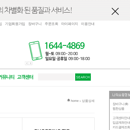
입
기업회원가입
장바구니
주문조회
마이페이지
이용안내
현재 위치
home
상품상세
>
장바구니 (
0
)
찜한상품
고객센터안
입금계좌안
카드결제조