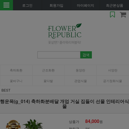
로그인
회원가입
마이페이지
최근본상품
축하화환
근조화환
동양란
서양란
꽃바구니
꽃다발
관엽식물
공기정화식물
BEST
행운목(g_014) 축하화분배달 개업 거실 집들이 선물 인테리어식
물
84,000
상품가
원
적립금
1%