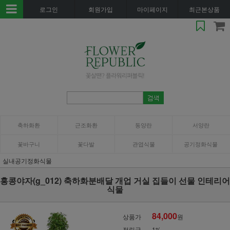
로그인
회원가입
마이페이지
최근본상품
축하화환
근조화환
동양란
서양란
꽃바구니
꽃다발
관엽식물
공기정화식물
실내공기정화식물
홍콩야자(g_012) 축하화분배달 개업 거실 집들이 선물 인테리어
식물
84,000
상품가
원
적립금
1%