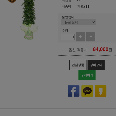
배송비
(무료)
물받침대
수량
84,000
옵션 적용가
원
관심상품
장바구니
구매하기