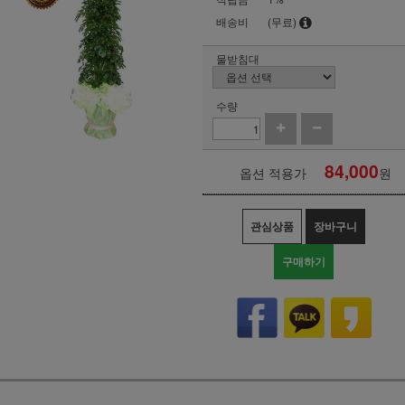
배송비
(무료)
물받침대
수량
84,000
옵션 적용가
원
관심상품
장바구니
구매하기