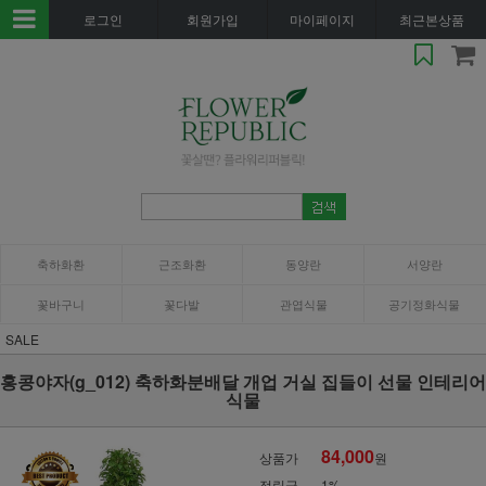
로그인
회원가입
마이페이지
최근본상품
축하화환
근조화환
동양란
서양란
꽃바구니
꽃다발
관엽식물
공기정화식물
SALE
홍콩야자(g_012) 축하화분배달 개업 거실 집들이 선물 인테리어
식물
84,000
상품가
원
적립금
1%