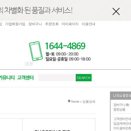
입
기업회원가입
장바구니
주문조회
마이페이지
이용안내
현재 위치
home
상품상세
>
장바구니 (
0
)
찜한상품
고객센터안
입금계좌안
카드결제조