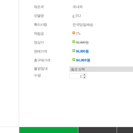
제조국
국내외
모델명
g_012
특이사항
전국당일배송
적립금
1%
정상가
92,000원
판매가격
84,000원
84,000
총구매가격
원
물받침대
수량