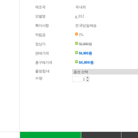
제조국
국내외
모델명
g_012
특이사항
전국당일배송
적립금
1%
정상가
92,000원
판매가격
84,000원
84,000
총구매가격
원
물받침대
수량