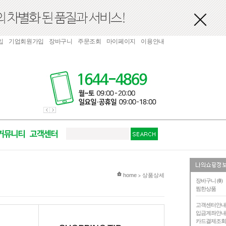
입
기업회원가입
장바구니
주문조회
마이페이지
이용안내
현재 위치
home
상품상세
>
장바구니 (
0
)
찜한상품
고객센터안
입금계좌안
카드결제조