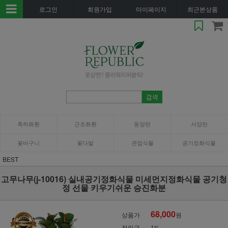
로그인
회원가입
마이페이지
최근본상품
축하화환
근조화환
동양란
서양란
꽃바구니
꽃다발
관엽식물
공기정화식물
BEST
고무나무(j-10016) 실내공기정화식물 미세먼지정화식물 공기청
정 선물 키우기쉬운 승진화분
68,000
상품가
원
적립금
1%