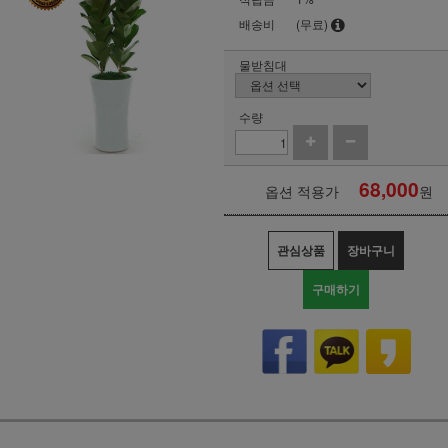
배송비
(무료)
물받침대
수량
68,000
옵션 적용가
원
관심상품
장바구니
구매하기