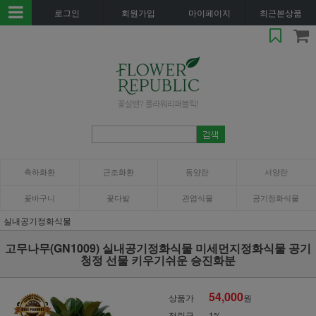
로그인
회원가입
마이페이지
최근본상품
축하화환
근조화환
동양란
서양란
꽃바구니
꽃다발
관엽식물
공기정화식물
실내공기정화식물
고무나무(GN1009) 실내공기정화식물 미세먼지정화식물 공기
청정 선물 키우기쉬운 승진화분
54,000
상품가
원
적립금
1%