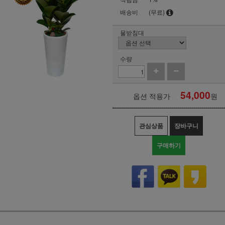
배송비
(무료)
물받침대
수량
54,000
옵션 적용가
원
관심상품
장바구니
구매하기