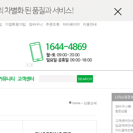
입
기업회원가입
장바구니
주문조회
마이페이지
이용안내
현재 위치
home
상품상세
>
장바구니 (
0
)
찜한상품
고객센터안
입금계좌안
카드결제조