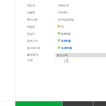
제조국
대한민국
모델명
GN1009
특이사항
전국당일배송
적립금
1%
정상가
62,000원
판매가격
54,000원
54,000
총구매가격
원
물받침대
수량