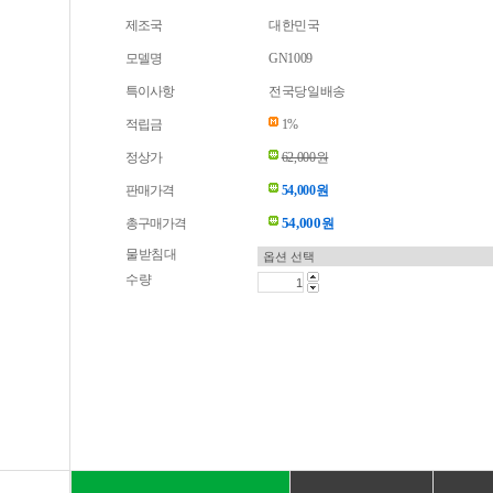
제조국
대한민국
모델명
GN1009
특이사항
전국당일배송
적립금
1%
정상가
62,000원
판매가격
54,000원
54,000
총구매가격
원
물받침대
수량