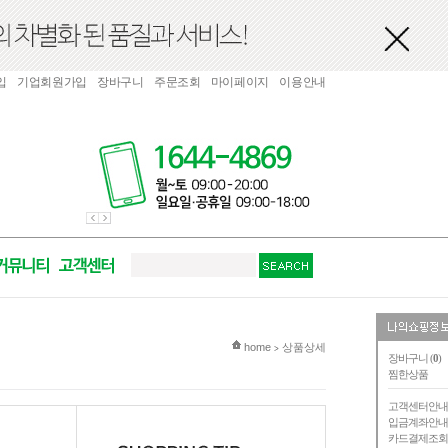
입
기업회원가입
장바구니
주문조회
마이페이지
이용안내
현재 위치
home
상품상세
>
장바구니 (
0
)
찜한상품
고객센터안
입금계좌안
카드결제조