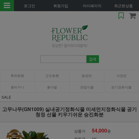
로그인
회원가입
마이페이지
최근본상품
축하화환
근조화환
동양란
서양란
꽃바구니
꽃다발
관엽식물
공기정화식물
SALE
고무나무(GN1009) 실내공기정화식물 미세먼지정화식물 공기
청정 선물 키우기쉬운 승진화분
54,000
상품가
원
적립금
1%