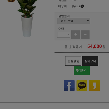
배송비
(무료)
물받침대
수량
54,000
옵션 적용가
원
관심상품
장바구니
구매하기