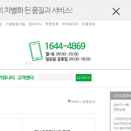
입
기업회원가입
장바구니
주문조회
마이페이지
이용안내
현재 위치
home
상품상세
>
장바구니 (
0
)
찜한상품
고객센터안
입금계좌안
카드결제조