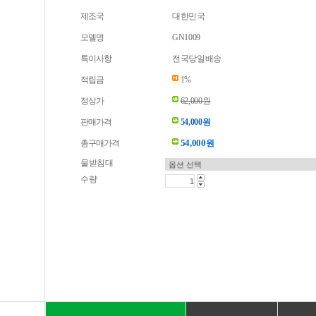
제조국
대한민국
모델명
GN1009
특이사항
전국당일배송
적립금
1%
정상가
62,000원
판매가격
54,000원
54,000
총구매가격
원
물받침대
수량