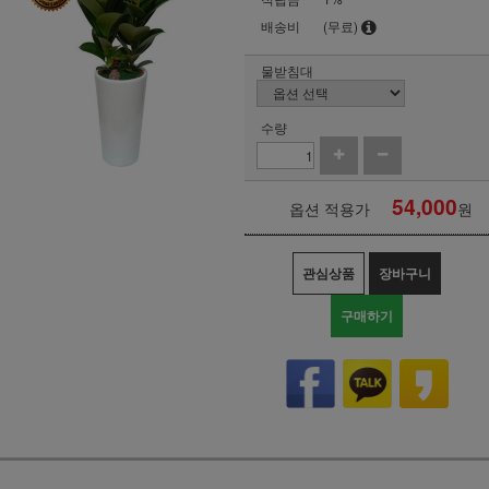
배송비
(무료)
물받침대
수량
54,000
옵션 적용가
원
관심상품
장바구니
구매하기