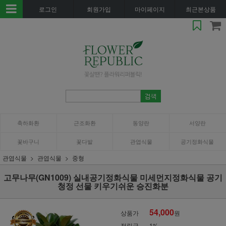
로그인
회원가입
마이페이지
최근본상품
축하화환
근조화환
동양란
서양란
꽃바구니
꽃다발
관엽식물
공기정화식물
관엽식물
관엽식물
중형
고무나무(GN1009) 실내공기정화식물 미세먼지정화식물 공기
청정 선물 키우기쉬운 승진화분
54,000
상품가
원
적립금
1%