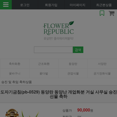
로그인
회원가입
마이페이지
최근본상품
축하화환
근조화환
동양란
서양란
꽃바구니
꽃다발
관엽식물
공기정화식물
승진 및 취임 축하상품
도자기금침(pb-0529) 동양란 동양난 개업화분 거실 사무실 승진
선물 축하
90,000
상품가
원
적립금
1%