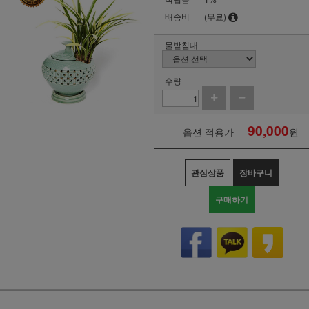
배송비
(무료)
물받침대
수량
90,000
옵션 적용가
원
관심상품
장바구니
구매하기