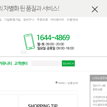
입
기업회원가입
장바구니
주문조회
마이페이지
이용안내
현재 위치
home
상품상세
>
장바구니 (
0
)
찜한상품
고객센터안
입금계좌안
카드결제조