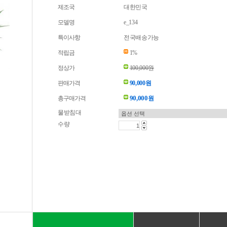
제조국
대한민국
모델명
e_134
특이사항
전국배송가능
적립금
1%
정상가
100,000원
판매가격
90,000원
90,000
총구매가격
원
물받침대
수량