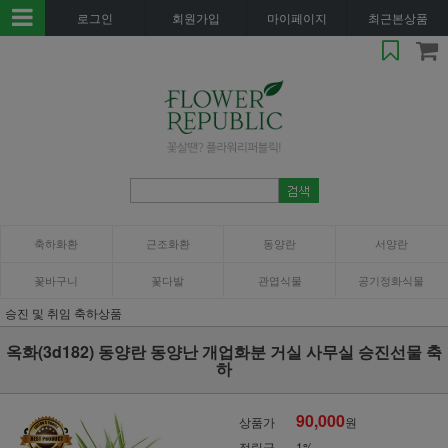
로그인
회원가입
마이페이지
최근본상품
축하화환
근조화환
동양란
서양란
꽃바구니
꽃다발
관엽식물
공기정화식물
승진 및 취임 축하상품
옥화(3d182) 동양란 동양난 개업화분 거실 사무실 승진선물 축
하
90,000
상품가
원
적립금
1%